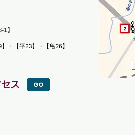
-1】
9】
・
【平23】
・
【亀26】
クセス
GO