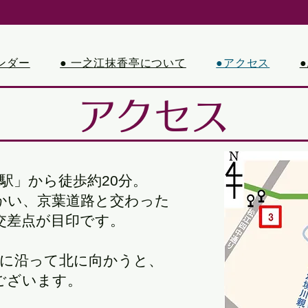
ンダー
● 一之江抹香亭について
●アクセス
アクセス
駅」から徒歩約20分。
い、京葉道路と交わった
交差点が目印です。
園に沿って北に向かうと、
ございます。