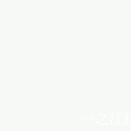
いちのえまっ
​一之江