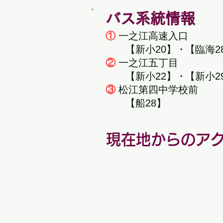
バス系統情報
①
一之江高速入口
【新小20】
・
【臨海28
②
一之江五丁目
【新小22】
・
【新小2
③
松江第四中学校前
【船28】
現在地からのア