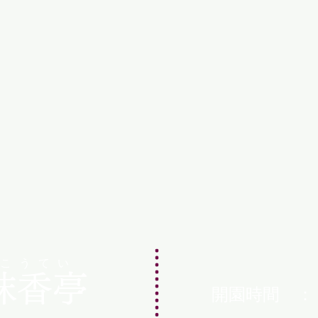
こうてい
抹香亭
開園時間 ： 