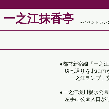
一之江抹香亭
●イベントカレ
●都営新宿線「一之江
環七通りを北に向か
「一之江ランプ」
●一之江境川親水公
​ 左手に公園入口が