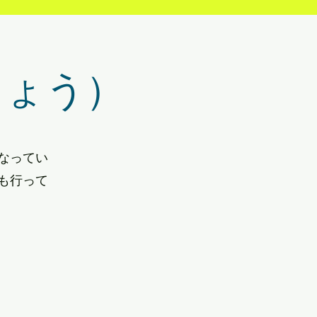
じょう）
なってい
も行って