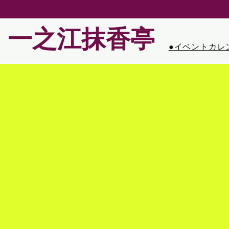
一之江抹香亭
●イベントカレ