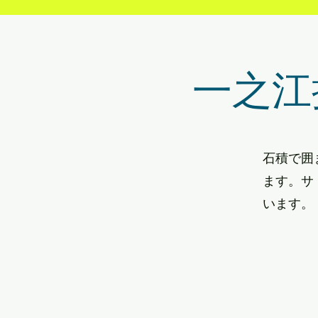
一之江
石積で囲
ます。サ
います。