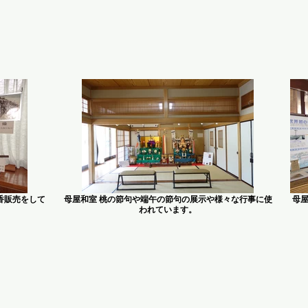
香販売をして
母屋和室 桃の節句や端午の節句の展示や様々な行事に使
母
われています。