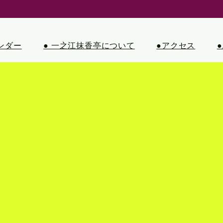
ンダー
● 一之江抹香亭について
●アクセス