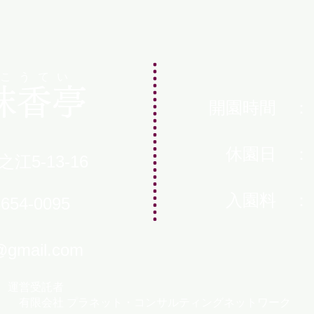
こうてい
抹香亭
開園時間 ： 
休園日 ： 1
5-13-16
​ 入園料 
654-0095
@gmail.com
運営受託者
​ 有限会社 プラネット・コンサルティングネットワーク